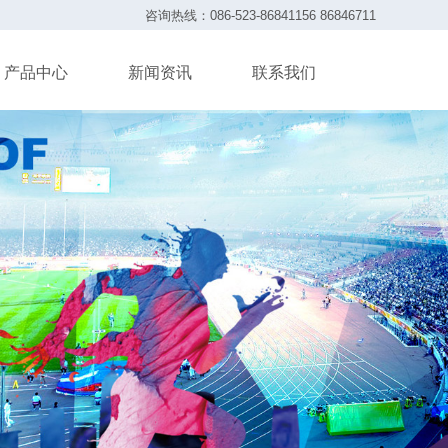
咨询热线：086-523-86841156 86846711
产品中心
新闻资讯
联系我们