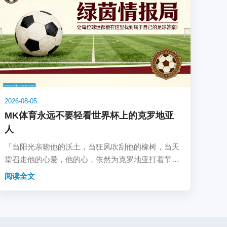
2026-08-05
MK体育永远不要轻看世界杯上的克罗地亚
人
「当阳光亲吻他的沃土，当狂风吹刮他的橡树，当天
堂召走他的心爱，他的心，依然为克罗地亚打着节
拍。」葡萄牙vs克罗地亚的比分最终定格在了2比1。
阅读全文
补时读秒阶段，格瓦迪奥尔的进球被判越位，命运最
终没有给格子军