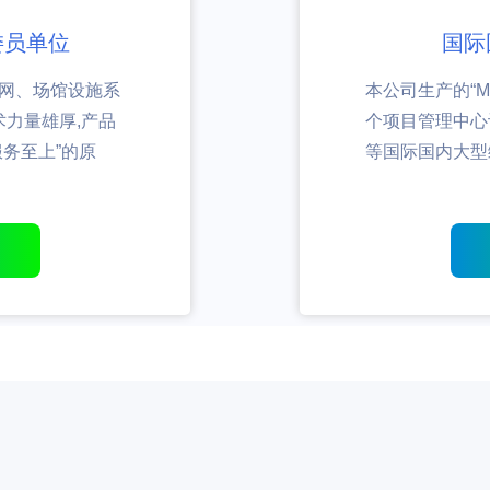
委员单位
国际
球网、场馆设施系
本公司生产的“
力量雄厚,产品
个项目管理中心
服务至上”的原
等国际国内大型