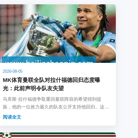
2026-08-05
MK体育曼联全队对拉什福德回归态度曝
光：此前声明令队友失望
马库斯·拉什福德争取重回曼联阵容的希望得到提
振，他的一位效力最久的队友公开支持他回归。这位
28岁的球员在巴塞罗那租借期间表现令人印象深刻，
阅读全文
预计将在今夏晚些时候回到老特拉福德报到。这位英
格兰国脚在西班牙