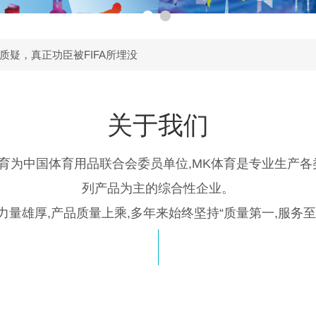
曝光：此前声明令队友失望
总监德科现场观战
关于我们
正式加盟
亚人
MK体育为中国体育用品联合会委员单位,MK体育是专业生
重要，传奇早已铸就
列产品为主的综合性企业。
力量雄厚,产品质量上乘,多年来始终坚持“质量第一,服务至
帅位，接受约500万镑补偿，克洛普有望救火
，追平费德勒并列公开赛时代第一
质疑，真正功臣被FIFA所埋没