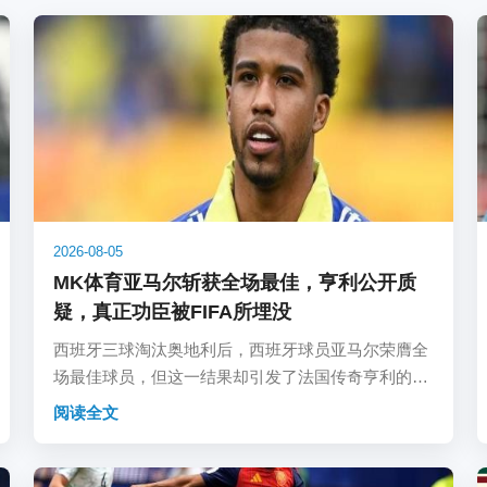
2026-08-05
MK体育亚马尔斩获全场最佳，亨利公开质
疑，真正功臣被FIFA所埋没
西班牙三球淘汰奥地利后，西班牙球员亚马尔荣膺全
场最佳球员，但这一结果却引发了法国传奇亨利的强
烈质疑。亨利直言，亚马尔虽然表现出色，但并不是
阅读全文
本场比赛最具决定性作用的球员。他认为，真正配得
上最佳球员荣誉的