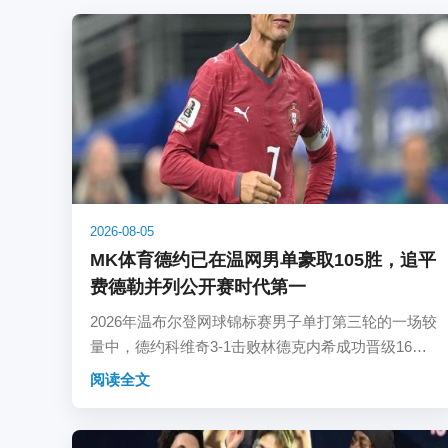
2026-08-05
MK体育德约已在温网男单豪取105胜，追平
费德勒并列公开赛时代第一
2026年温布尔登网球锦标赛男子单打第三轮的一场较
量中，德约科维奇3-1击败林德克内希成功晋级16
强。本场比赛也是德约科维奇在职业生涯当中取得的
阅读全文
温网男单第105胜，他也就此追平了瑞士网球传奇名
宿罗杰-