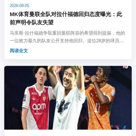
2026-08-05
MK体育曼联全队对拉什福德回归态度曝光：此
前声明令队友失望
马库斯·拉什福德争取重回曼联阵容的希望得到提振，他的
一位效力最久的队友公开支持他回归。这位28岁的球员在
巴塞罗那租借期间表现令人印象深刻，预计将在今夏晚些
阅读全文
时候回到老特拉福德报到。这位英格兰国脚在西班牙