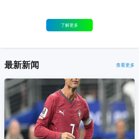
了解更多
最新新闻
查看更多