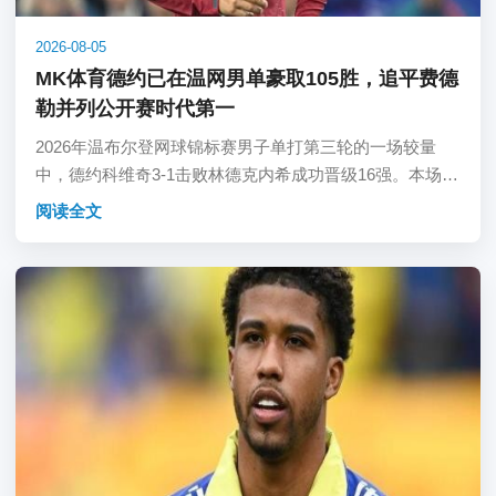
2026-08-05
MK体育德约已在温网男单豪取105胜，追平费德
勒并列公开赛时代第一
2026年温布尔登网球锦标赛男子单打第三轮的一场较量
中，德约科维奇3-1击败林德克内希成功晋级16强。本场比
赛也是德约科维奇在职业生涯当中取得的温网男单第105
阅读全文
胜，他也就此追平了瑞士网球传奇名宿罗杰-